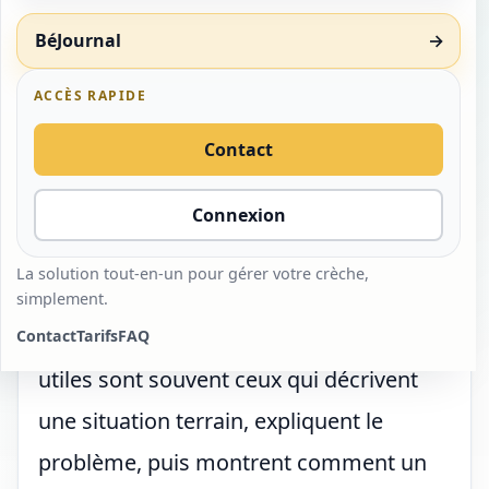
présenter sur le web
uniquement sur des mots-clés. Pour un
BéJournal
→
logiciel crèche, il faut surtout répondre à
April 1, 2026
Rédaction Équipe Béjour
des besoins très concrets : simplifier la
ACCÈS RAPIDE
#SEO
facturation, mieux suivre les présences,
Contact
fluidifier les échanges avec les familles
et sécuriser les données. Une page
Connexion
éditoriale efficace doit donc partir des
La solution tout-en-un pour gérer votre crèche,
questions que se posent réellement les
simplement.
établissements. Les contenus les plus
Contact
Tarifs
FAQ
utiles sont souvent ceux qui décrivent
une situation terrain, expliquent le
problème, puis montrent comment un