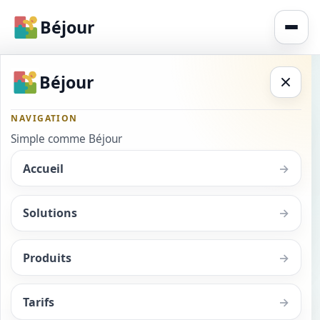
Béjour
Béjour
Retour au BéJournal
NAVIGATION
Simple comme Béjour
Accueil
→
Solutions
→
Produits
→
Comment un logiciel
crèche peut mieux se
Un bon référencement ne repose pas
Tarifs
→