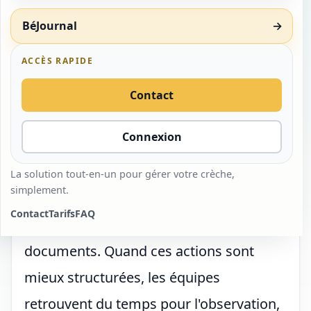
enfance sans perdre le lien
n'a de sens que si elle soutient le travail
humain
BéJournal
→
des professionnels et rassure les
ACCÈS RAPIDE
April 3, 2026
Rédaction Équipe Béjour
familles. Un outil utile doit réduire les
frictions, pas créer de nouvelles
#Transformation digitale
Contact
contraintes. Les premiers gains
Connexion
apparaissent souvent sur des tâches
répétitives : pointages, contrats,
La solution tout-en-un pour gérer votre crèche,
simplement.
autorisations, facturation, transmissions
Contact
Tarifs
FAQ
quotidiennes ou circulation des
documents. Quand ces actions sont
mieux structurées, les équipes
retrouvent du temps pour l'observation,