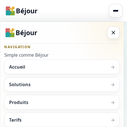
Béjour
Béjour
Retour au BéJournal
NAVIGATION
Simple comme Béjour
Accueil
→
Solutions
→
Produits
→
Digitaliser la petite
Tarifs
→
Dans la petite enfance, la digitalisation